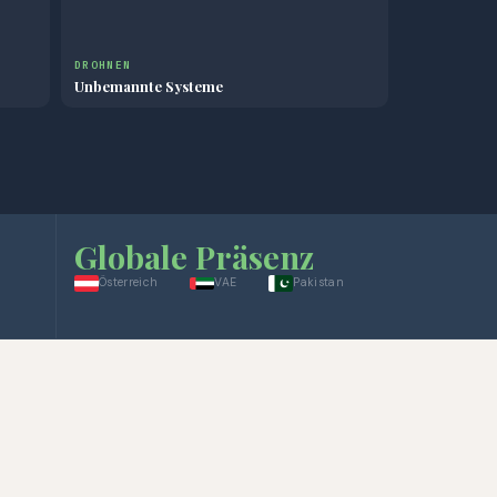
DROHNEN
Unbemannte Systeme
Globale Präsenz
Österreich
VAE
Pakistan