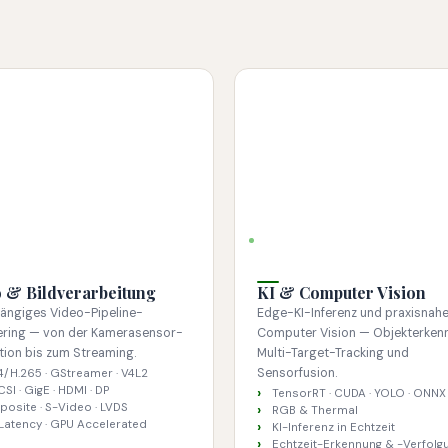
& BILDVERARBEITUNG
KI & VISION
 & Bildverarbeitung
KI & Computer Vision
ängiges Video-Pipeline-
Edge-KI-Inferenz und praxisnah
ering — von der Kamerasensor-
Computer Vision — Objekterken
tion bis zum Streaming.
Multi-Target-Tracking und
Sensorfusion.
4/H.265 · GStreamer · V4L2
CSI · GigE · HDMI · DP
TensorRT · CUDA · YOLO · ONNX
osite · S-Video · LVDS
RGB & Thermal
Latency · GPU Accelerated
KI-Inferenz in Echtzeit
Echtzeit-Erkennung & -Verfolg