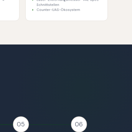
Schnittstellen
Counter-UAS-Ökosystem
05
06