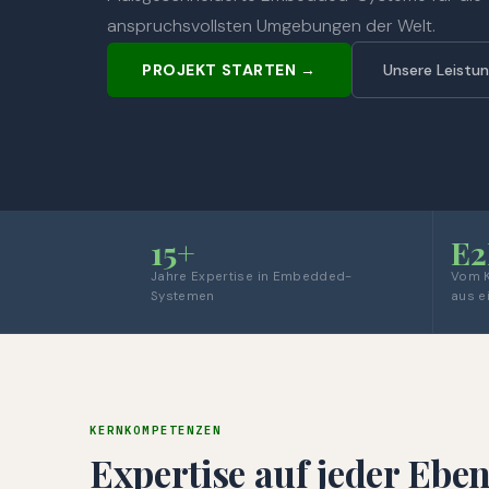
anspruchsvollsten Umgebungen der Welt.
PROJEKT STARTEN →
Unsere Leistu
15+
E2
Jahre Expertise in Embedded-
Vom K
Systemen
aus e
KERNKOMPETENZEN
Expertise auf jeder Ebe