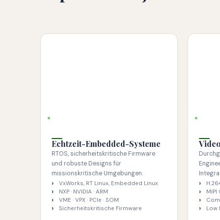
ECHTZEITSYSTEME
VIDEO 
Echtzeit-Embedded-Systeme
Video
RTOS, sicherheitskritische Firmware
Durchg
und robuste Designs für
Engine
missionskritische Umgebungen.
Integra
VxWorks, RT Linux, Embedded Linux
H.26
NXP · NVIDIA · ARM
MIPI 
VME · VPX · PCIe · SOM
Comp
Sicherheitskritische Firmware
Low 