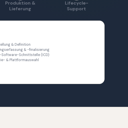
Produktion &
Lifecycle-
Lieferung
Support
llung & Definition
ngserfassung & -finalisierung
Software-Schnittstelle (ICD)
ie- & Plattformauswahl