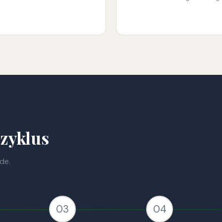
szyklus
de.
03
04