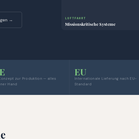
LUFTFAHRT
ngen →
Missionskritische Systeme
E
EU
onzept zur Produktion — alles
Internationale Lieferung nach EU-
iner Hand
Standard
ne