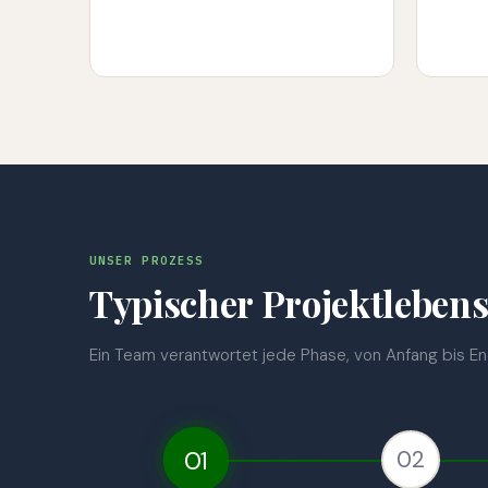
UNSER PROZESS
Typischer Projektleben
Ein Team verantwortet jede Phase, von Anfang bis En
01
02