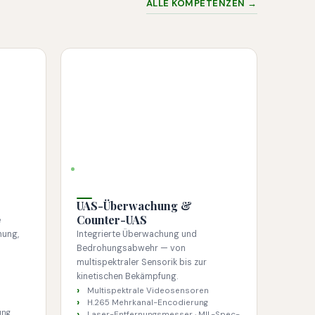
ALLE KOMPETENZEN →
UAS
UAS-Überwachung &
Counter-UAS
e
nung,
Integrierte Überwachung und
Bedrohungsabwehr — von
multispektraler Sensorik bis zur
kinetischen Bekämpfung.
Multispektrale Videosensoren
H.265 Mehrkanal-Encodierung
ung
Laser-Entfernungsmesser · MIL-Spec-