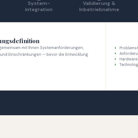
System-
Validierung &
integration
Inbetriebnahme
ngsdefinition
 gemeinsam mit Ihnen Systemanforderungen,
Problemste
Anforderu
 und Einschränkungen — bevor die Entwicklung
Hardware-
Technolog